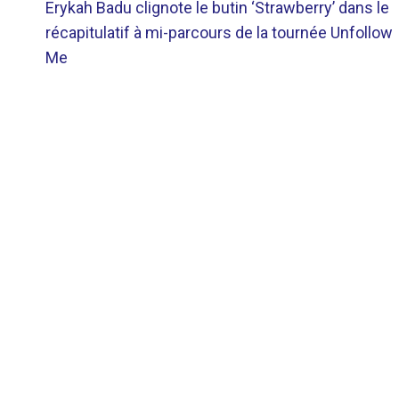
Erykah Badu clignote le butin ‘Strawberry’ dans le
DE
récapitulatif à mi-parcours de la tournée Unfollow
Me
L’ARTICLE