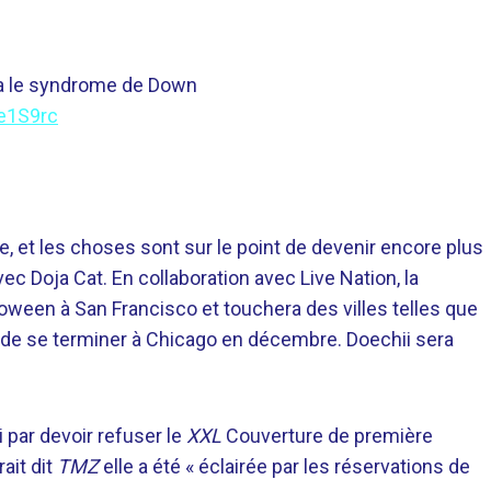
e a le syndrome de Down
be1S9rc
e, et les choses sont sur le point de devenir encore plus
vec Doja Cat. En collaboration avec Live Nation, la
loween à San Francisco et touchera des villes telles que
t de se terminer à Chicago en décembre. Doechii sera
i par devoir refuser le
XXL
Couverture de première
ait dit
TMZ
elle a été « éclairée par les réservations de