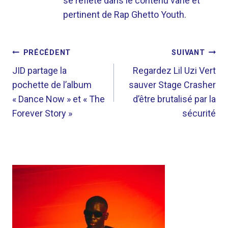
se reflète dans le contenu varié et
pertinent de Rap Ghetto Youth.
NAVIGATION
PRÉCÉDENT
SUIVANT
DE
JID partage la
Regardez Lil Uzi Vert
pochette de l’album
sauver Stage Crasher
L’ARTICLE
« Dance Now » et « The
d’être brutalisé par la
Forever Story »
sécurité