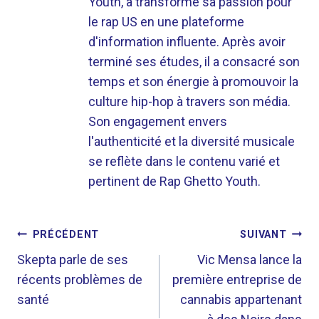
Youth, a transformé sa passion pour
le rap US en une plateforme
d'information influente. Après avoir
terminé ses études, il a consacré son
temps et son énergie à promouvoir la
culture hip-hop à travers son média.
Son engagement envers
l'authenticité et la diversité musicale
se reflète dans le contenu varié et
pertinent de Rap Ghetto Youth.
NAVIGATION
PRÉCÉDENT
SUIVANT
DE
Skepta parle de ses
Vic Mensa lance la
récents problèmes de
première entreprise de
L’ARTICLE
santé
cannabis appartenant