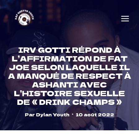
Skip
to
content
IRV GOTTI RÉPOND À
L’AFFIRMATION DE FAT
JOE SELON LAQUELLE IL
A MANQUÉ DE RESPECT À
ASHANTI AVEC
L’HISTOIRE SEXUELLE
DE « DRINK CHAMPS »
Par
Dylan Youth
10 août 2022