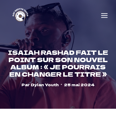
Skip
to
content
ISAIAH RASHAD FAIT LE
POINT SUR SON NOUVEL
ALBUM : « JE POURRAIS
EN CHANGER LE TITRE »
Par
Dylan Youth
25 mai 2024