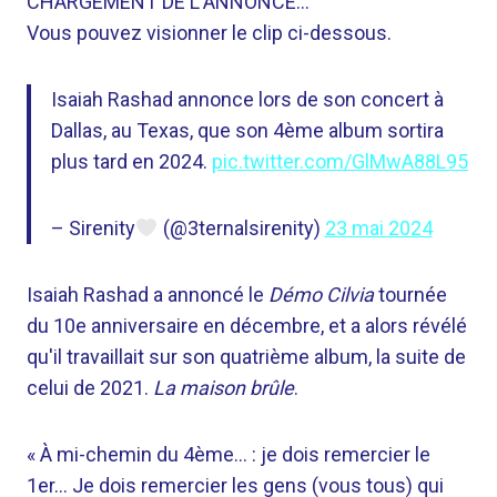
CHARGEMENT DE L'ANNONCE…
Vous pouvez visionner le clip ci-dessous.
Isaiah Rashad annonce lors de son concert à
Dallas, au Texas, que son 4ème album sortira
plus tard en 2024.
pic.twitter.com/GlMwA88L95
– Sirenity
(@3ternalsirenity)
23 mai 2024
Isaiah Rashad a annoncé le
Démo Cilvia
tournée
du 10e anniversaire en décembre, et a alors révélé
qu'il travaillait sur son quatrième album, la suite de
celui de 2021.
La maison brûle
.
« À mi-chemin du 4ème… : je dois remercier le
1er… Je dois remercier les gens (vous tous) qui