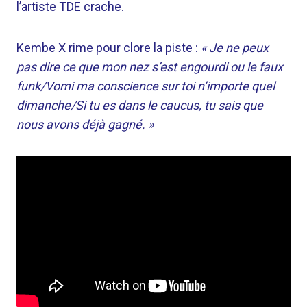
l’artiste TDE crache.
Kembe X rime pour clore la piste :
« Je ne peux
pas dire ce que mon nez s’est engourdi ou le faux
funk/Vomi ma conscience sur toi n’importe quel
dimanche/Si tu es dans le caucus, tu sais que
nous avons déjà gagné. »