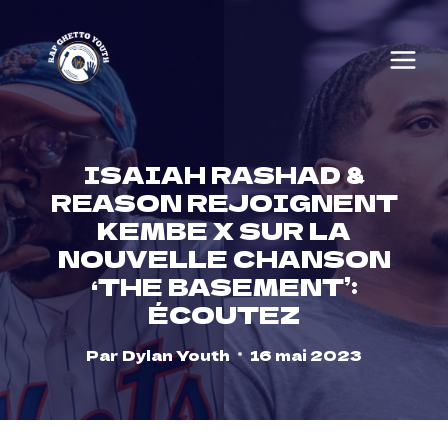
Skip
to
content
ISAIAH RASHAD &
REASON REJOIGNENT
KEMBE X SUR LA
NOUVELLE CHANSON
‘THE BASEMENT’:
ÉCOUTEZ
Par
Dylan Youth
16 mai 2023