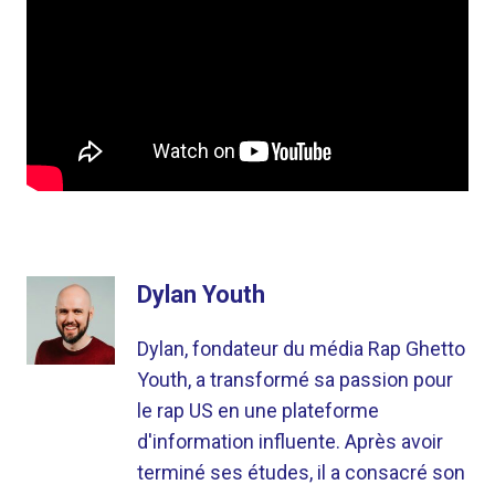
Dylan Youth
Dylan, fondateur du média Rap Ghetto
Youth, a transformé sa passion pour
le rap US en une plateforme
d'information influente. Après avoir
terminé ses études, il a consacré son