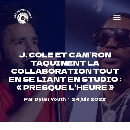
Skip
to
content
J. COLE ET CAM’RON
TAQUINENT LA
COLLABORATION TOUT
EN SE LIANT EN STUDIO :
« PRESQUE L’HEURE »
Par
Dylan Youth
24 juin 2022