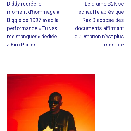
DE
Diddy recrée le
Le drame B2K se
moment d’hommage à
réchauffe après que
L’ARTICLE
Biggie de 1997 avec la
Raz B expose des
performance « Tu vas
documents affirmant
me manquer » dédiée
qu’Omarion n’est plus
à Kim Porter
membre