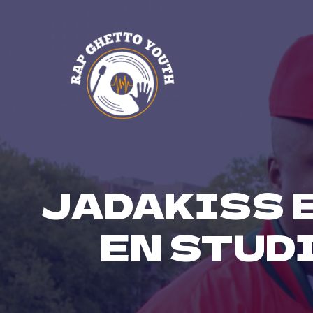
Skip
to
content
JADAKISS 
EN STUDI