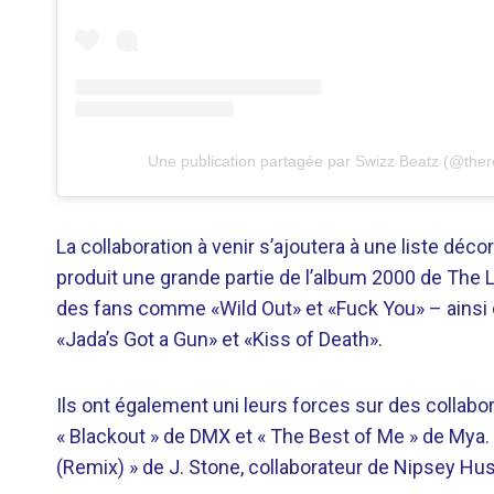
Une publication partagée par Swizz Beatz (@ther
La collaboration à venir s’ajoutera à une liste dé
produit une grande partie de l’album 2000 de The
des fans comme «Wild Out» et «Fuck You» – ainsi 
«Jada’s Got a Gun» et «Kiss of Death».
Ils ont également uni leurs forces sur des collab
« Blackout » de DMX et « The Best of Me » de Mya.
(Remix) » de J. Stone, collaborateur de Nipsey Huss