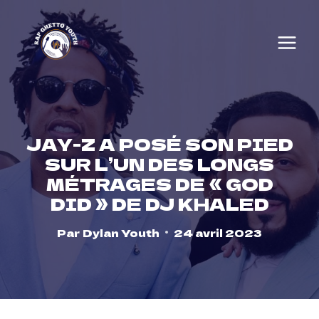
Skip
to
content
JAY-Z A POSÉ SON PIED
SUR L’UN DES LONGS
MÉTRAGES DE « GOD
DID » DE DJ KHALED
Par
Dylan Youth
24 avril 2023