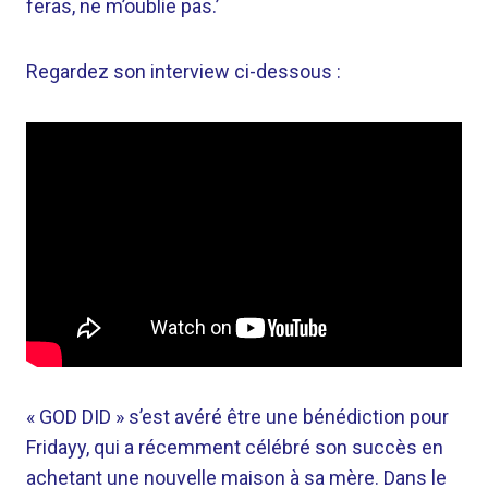
feras, ne m’oublie pas.’
Regardez son interview ci-dessous :
« GOD DID » s’est avéré être une bénédiction pour
Fridayy, qui a récemment célébré son succès en
achetant une nouvelle maison à sa mère. Dans le