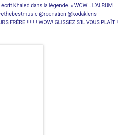
écrit Khaled dans la légende. « WOW .. L’ALBUM
wethebestmusic @rocnation @kodaklens
S FRÈRE !!!!!!!!WOW! GLISSEZ S’IL VOUS PLAÎT !