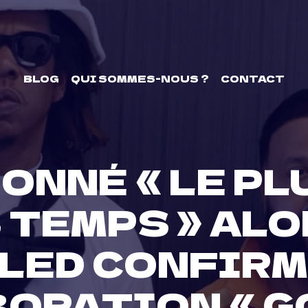
BLOG
QUI SOMMES-NOUS ?
CONTACT
ONNÉ « LE PL
 TEMPS » ALO
LED CONFIRM
ORATION « GO