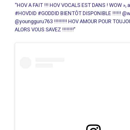
“HOV A FAIT !!! HOV VOCALS EST DANS ! WOW », a 
#HOVDID #GODDID BIENTÔT DISPONIBLE !!!!!! @
@youngguru763 !!!!!!!!! HOV AMOUR POUR TOUJOUR
ALORS VOUS SAVEZ !!!!!!!!”