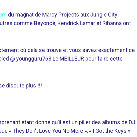
ram
du magnat de Marcy Projects aux Jungle City
d’autres comme Beyoncé, Kendrick Lamar et Rihanna ont
xactement où cela se trouve et vous savez exactement ce
jkhaled @ youngguru763 Le MEILLEUR pour faire cette
e discute plus !!!
rprenant étant donné qu’il est un pilier des albums de DJ
ue « They Don’t Love You No More », « I Got the Keys »