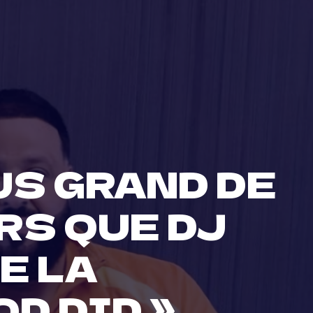
US GRAND DE
RS QUE DJ
E LA
D DID »