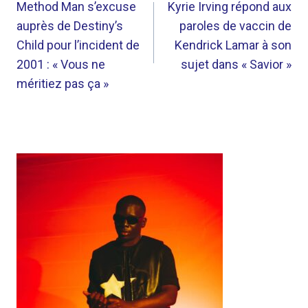
DE
Method Man s’excuse
Kyrie Irving répond aux
auprès de Destiny’s
paroles de vaccin de
L’ARTICLE
Child pour l’incident de
Kendrick Lamar à son
2001 : « Vous ne
sujet dans « Savior »
méritiez pas ça »