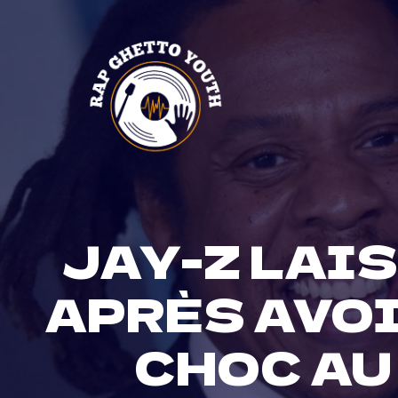
Skip
to
content
JAY-Z LAIS
APRÈS AVO
CHOC AU