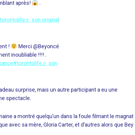
emblant après!
.
torontolife
♬ son original
ent !
Merci @Beyoncé
nt inoubliable !!!! .
sance
#torontolife
♬ son
cadeau surprise, mais un autre participant a eu une
me spectacle.
maine a montré quelqu’un dans la foule filmant le magnat
ique avec sa mère, Gloria Carter, et d’autres alors que Bey