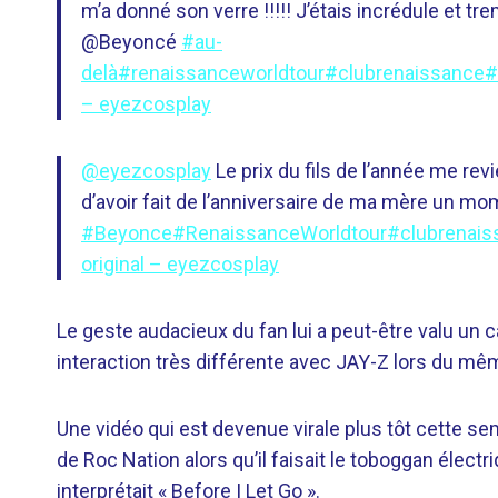
m’a donné son verre !!!!! J’étais incrédule et tr
@Beyoncé
#au-
delà
#renaissanceworldtour
#clubrenaissance
#
– eyezcosplay
@eyezcosplay
Le prix du fils de l’année me revi
d’avoir fait de l’anniversaire de ma mère un mome
#Beyonce
#RenaissanceWorldtour
#clubrenais
original – eyezcosplay
Le geste audacieux du fan lui a peut-être valu un 
interaction très différente avec JAY-Z lors du mê
Une vidéo qui est devenue virale plus tôt cette se
de Roc Nation alors qu’il faisait le toboggan électr
interprétait « Before I Let Go ».