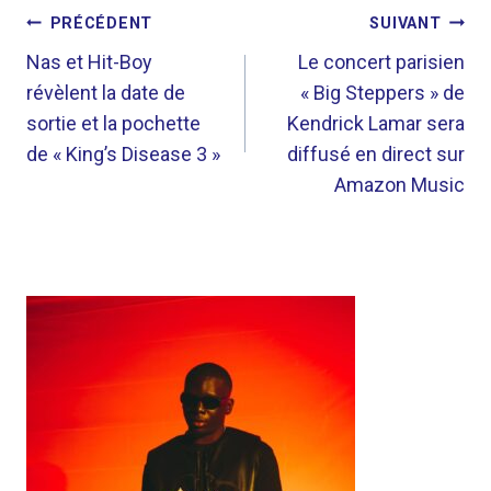
NAVIGATION
PRÉCÉDENT
SUIVANT
DE
Nas et Hit-Boy
Le concert parisien
révèlent la date de
« Big Steppers » de
L’ARTICLE
sortie et la pochette
Kendrick Lamar sera
de « King’s Disease 3 »
diffusé en direct sur
Amazon Music