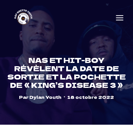
Skip
to
content
NAS ET HIT-BOY
RÉVÈLENT LA DATE DE
SORTIE ET LA POCHETTE
DE « KING’S DISEASE 3 »
Par
Dylan Youth
18 octobre 2022