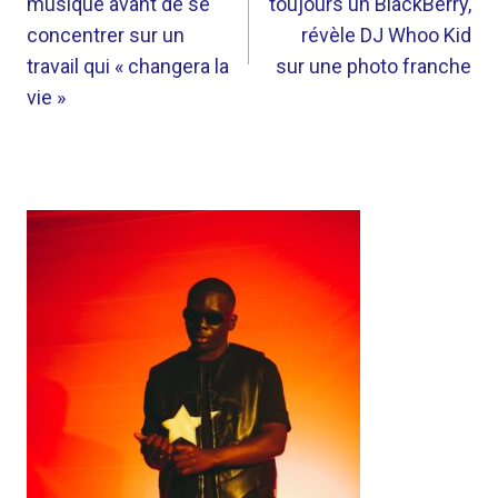
musique avant de se
toujours un BlackBerry,
L’ARTICLE
concentrer sur un
révèle DJ Whoo Kid
travail qui « changera la
sur une photo franche
vie »