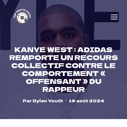
Skip
to
content
KANYE WEST : ADIDAS
REMPORTE UN RECOURS
COLLECTIF CONTRE LE
COMPORTEMENT «
OFFENSANT » DU
RAPPEUR
Par
Dylan Youth
19 août 2024