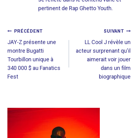
pertinent de Rap Ghetto Youth.
NAVIGATION
PRÉCÉDENT
SUIVANT
DE
JAY-Z présente une
LL Cool J révèle un
montre Bugatti
acteur surprenant qu'il
L’ARTICLE
Tourbillon unique à
aimerait voir jouer
340 000 $ au Fanatics
dans un film
Fest
biographique