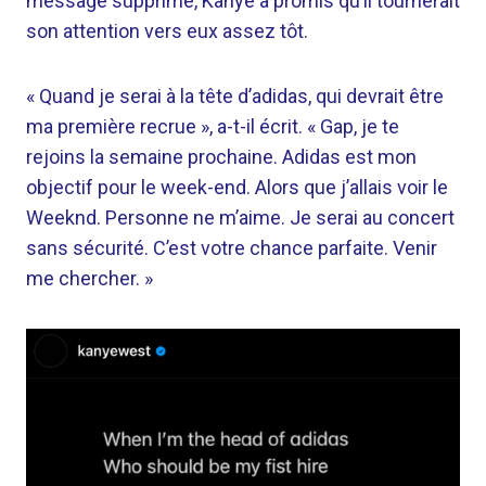
message supprimé, Kanye a promis qu’il tournerait
son attention vers eux assez tôt.
« Quand je serai à la tête d’adidas, qui devrait être
ma première recrue », a-t-il écrit. « Gap, je te
rejoins la semaine prochaine. Adidas est mon
objectif pour le week-end. Alors que j’allais voir le
Weeknd. Personne ne m’aime. Je serai au concert
sans sécurité. C’est votre chance parfaite. Venir
me chercher. »