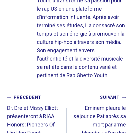
Youth, a transformé sa passion pour
le rap US en une plateforme
d'information influente. Après avoir
terminé ses études, il a consacré son
temps et son énergie à promouvoir la
culture hip-hop à travers son média.
Son engagement envers
l'authenticité et la diversité musicale
se reflète dans le contenu varié et
pertinent de Rap Ghetto Youth.
NAVIGATION
PRÉCÉDENT
SUIVANT
DE
Dr. Dre et Missy Elliott
Eminem pleure le
présenteront à RIAA
séjour de Pat après sa
L’ARTICLE
Honors: Pioneers Of
mort par arme
Hip Hop Event
blanche : « l’un des