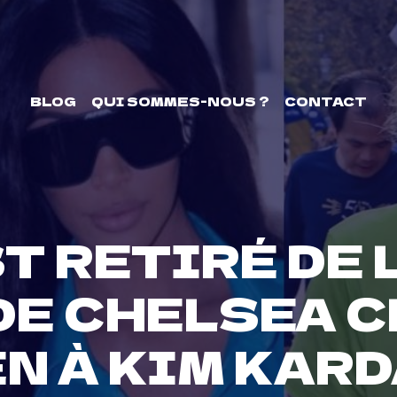
BLOG
QUI SOMMES-NOUS ?
CONTACT
 RETIRÉ DE 
DE CHELSEA C
N À KIM KAR