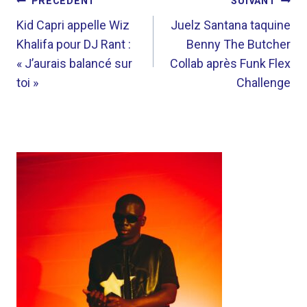
NAVIGATION
PRÉCÉDENT
SUIVANT
DE
Kid Capri appelle Wiz
Juelz Santana taquine
Khalifa pour DJ Rant :
Benny The Butcher
L’ARTICLE
« J’aurais balancé sur
Collab après Funk Flex
toi »
Challenge