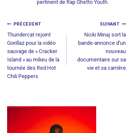
pertinent de Rap Ghetto Youth.
NAVIGATION
PRÉCÉDENT
SUIVANT
DE
Thundercat rejoint
Nicki Minaj sort la
Gorillaz pour la vidéo
bande-annonce d’un
L’ARTICLE
sauvage de « Cracker
nouveau
Island » au milieu de la
documentaire sur sa
tournée des Red Hot
vie et sa carrière
Chili Peppers