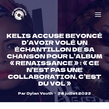
Skip
to
content
KELIS ACCUSE BEYONCÉ
D’AVOIR VOLÉ UN
ÉCHANTILLON DE SA
CHANSON POUR L’ALBUM
« RENAISSANCE » : « CE
N’EST PAS UNE
COLLABORATION, C’EST
DU VOL »
Par
Dylan Youth
28 juillet 2022