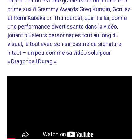
La production est une gracieuseté du producteur
primé aux 8 Grammy Awards Greg Kurstin, Gorillaz
et Remi Kabaka Jr. Thundercat, quant à lui, donne
une performance divertissante dans la vidéo,
jouant plusieurs personnages tout au long du
visuel, le tout avec son sarcasme de signature
intact – un peu comme sa vidéo solo pour
« Dragonball Durag ».