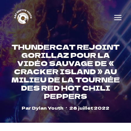
Skip
to
content
THUNDERCAT REJOINT
GORILLAZ POUR LA
VIDÉO SAUVAGE DE «
CRACKER ISLAND » AU
MILIEU DE LA TOURNÉE
DES RED HOT CHILI
PEPPERS
Par
Dylan Youth
28 juillet 2022