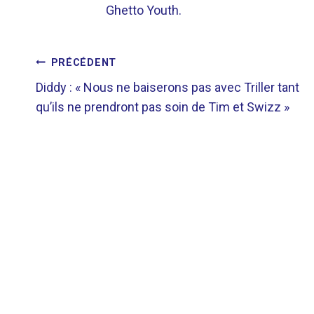
Ghetto Youth.
NAVIGATION
PRÉCÉDENT
Diddy : « Nous ne baiserons pas avec Triller tant
DE
qu’ils ne prendront pas soin de Tim et Swizz »
L’ARTICLE