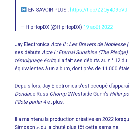
EN SAVOIR PLUS :
https://t.co/Z2Qy4D9oVJ
– HipHopDX (@HipHopDX)
19 août 2022
Jay Electronica
Acte II : Les Brevets de Noblesse 
ses débuts
Acte I : Eternal Sunshine (The Pledge)
témoignage écrit
qui a fait ses débuts au n ° 12 du
équivalentes à un album, dont près de 11 000 étai
Depuis lors, Jay Electronica s’est occupé d’appara
Donda
de Russ
Chomp 2
Westside Gunn’s
Hitler p
Pilote parler 4
et plus.
Il a maintenu la production créative en 2022 lorsq
Simpson », qui a chuté plus tôt cette semaine.