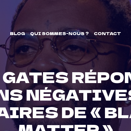
BLOG
QUI SOMMES-NOUS ?
CONTACT
 GATES RÉPO
NS NÉGATIVES
IRES DE « BL
MATTER »