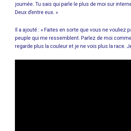
journée. Tu sais qui parle le plus de moi sur intern
Deux d’entre eux. »
Il a ajouté : « Faites en sorte que vous ne voulie
peuple qui me ressemblent. Parlez de moi comme d
regarde plus la couleur et je ne vois plus la race. Je