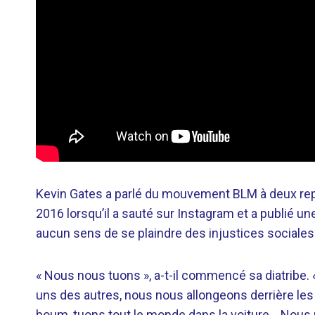
Kevin Gates a parlé du mouvement BLM à deux repr
2016 lorsqu’il a sauté sur Instagram et a publié un
aucun sens de se plaindre des injustices sociales 
« Nous nous tuons », a-t-il commencé sa diatribe. 
uns des autres, nous nous allongeons derrière les
boum, tuons tout le monde dans la voiture… Nous 