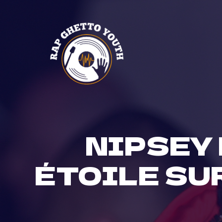
Skip
to
content
NIPSEY
ÉTOILE SU