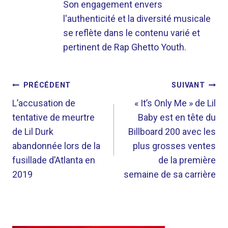
Son engagement envers
l'authenticité et la diversité musicale
se reflète dans le contenu varié et
pertinent de Rap Ghetto Youth.
NAVIGATION
PRÉCÉDENT
SUIVANT
DE
L’accusation de
« It’s Only Me » de Lil
tentative de meurtre
Baby est en tête du
L’ARTICLE
de Lil Durk
Billboard 200 avec les
abandonnée lors de la
plus grosses ventes
fusillade d’Atlanta en
de la première
2019
semaine de sa carrière