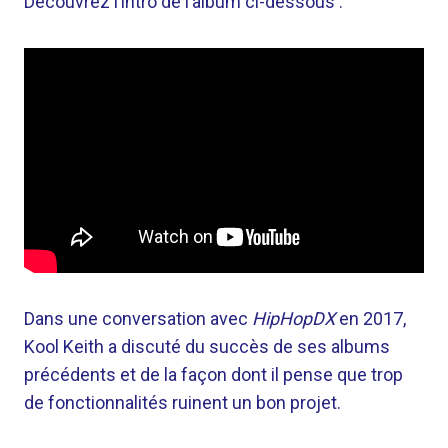
Découvrez l’intro de l’album ci-dessous :
Dans une conversation avec
HipHopDX
en 2017,
Kool Keith a discuté du succès de ses albums
précédents et de la façon dont il pense que trop
de fonctionnalités ruinent un bon projet.