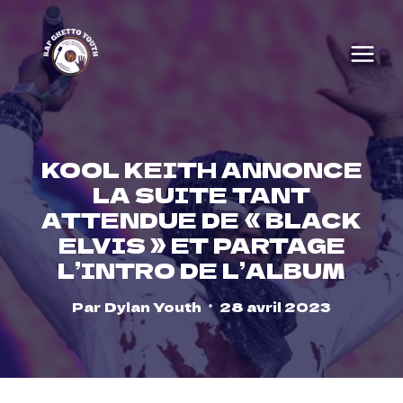
Skip
to
content
KOOL KEITH ANNONCE
LA SUITE TANT
ATTENDUE DE « BLACK
ELVIS » ET PARTAGE
L’INTRO DE L’ALBUM
Par
Dylan Youth
28 avril 2023