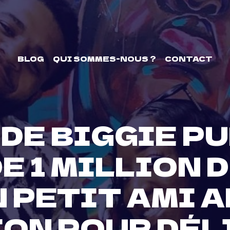
BLOG
QUI SOMMES-NOUS ?
CONTACT
 DE BIGGIE P
E 1 MILLION 
 PETIT AMI 
ON POUR DÉLI