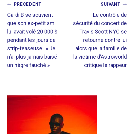
NAVIGATION
PRÉCÉDENT
SUIVANT
DE
Cardi B se souvient
Le contrôle de
que son ex-petit ami
sécurité du concert de
L’ARTICLE
lui avait volé 20 000 $
Travis Scott NYC se
pendant les jours de
retourne contre lui
strip-teaseuse : « Je
alors que la famille de
n’ai plus jamais baisé
la victime d’Astroworld
un nègre fauché »
critique le rappeur