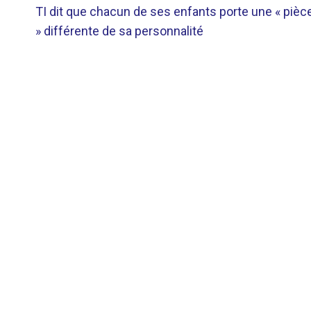
TI dit que chacun de ses enfants porte une « pièc
DE
» différente de sa personnalité
L’ARTICLE