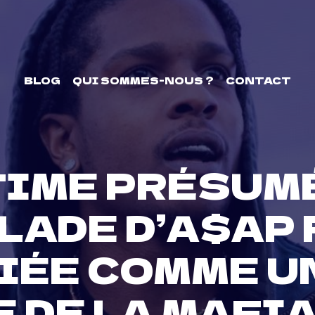
BLOG
QUI SOMMES-NOUS ?
CONTACT
TIME PRÉSUMÉ
LADE D’A$AP
IÉE COMME U
 DE LA MAFIA