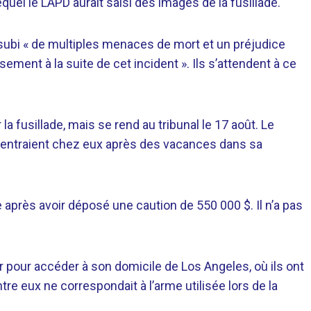
uel le LAPD aurait saisi des images de la fusillade.
 subi « de multiples menaces de mort et un préjudice
ssement à la suite de cet incident ». Ils s’attendent à ce
a fusillade, mais se rend au tribunal le 17 août. Le
, rentraient chez eux après des vacances dans sa
e après avoir déposé une caution de 550 000 $. Il n’a pas
ier pour accéder à son domicile de Los Angeles, où ils ont
re eux ne correspondait à l’arme utilisée lors de la