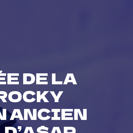
E DE LA
 ROCKY
N ANCIEN
 D’A$AP