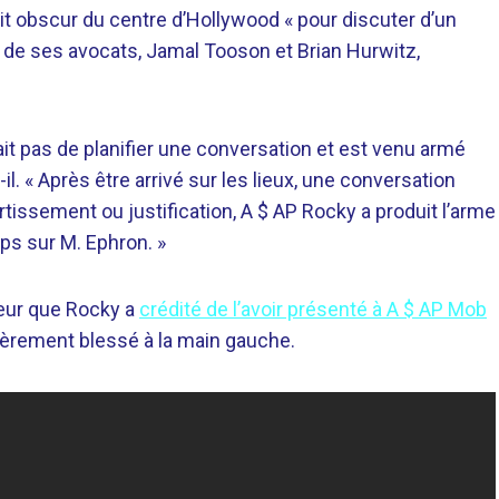
oit obscur du centre d’Hollywood « pour discuter d’un
 de ses avocats, Jamal Tooson et Brian Hurwitz,
it pas de planifier une conversation et est venu armé
l. « Après être arrivé sur les lieux, une conversation
rtissement ou justification, A $ AP Rocky a produit l’arme
ups sur M. Ephron. »
teur que Rocky a
crédité de l’avoir présenté à A $ AP Mob
gèrement blessé à la main gauche.