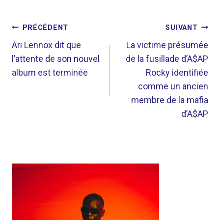
NAVIGATION
PRÉCÉDENT
SUIVANT
DE
Ari Lennox dit que
La victime présumée
l’attente de son nouvel
de la fusillade d’A$AP
L’ARTICLE
album est terminée
Rocky identifiée
comme un ancien
membre de la mafia
d’A$AP