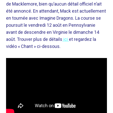
de Macklemore, bien qu’aucun détail officiel n’ait
été annoncé. En attendant, Mack est actuellement
en tournée avec Imagine Dragons. La course se
poursuit le vendredi 12 août en Pennsylvanie
avant de descendre en Virginie le dimanche 14
août. Trouver plus de détails
ici
et regardez la
vidéo « Chant » ci-dessous.