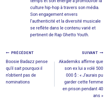
temps et son énergie à promouvoir la
culture hip-hop à travers son média.
Son engagement envers
l'authenticité et la diversité musicale
se reflète dans le contenu varié et
pertinent de Rap Ghetto Youth.
NAVIGATION
PRÉCÉDENT
SUIVANT
DE
Boosie Badazz pense
Akademiks affirme que
qu’il sait pourquoi il
son ex lui a volé 500
L’ARTICLE
n’obtient pas de
000 $ : « J’aurais pu
nominations
garder cette femme
en prison pendant 40
ans »