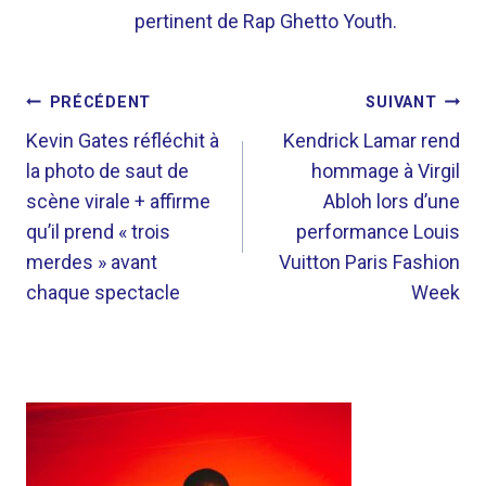
pertinent de Rap Ghetto Youth.
NAVIGATION
PRÉCÉDENT
SUIVANT
DE
Kevin Gates réfléchit à
Kendrick Lamar rend
la photo de saut de
hommage à Virgil
L’ARTICLE
scène virale + affirme
Abloh lors d’une
qu’il prend « trois
performance Louis
merdes » avant
Vuitton Paris Fashion
chaque spectacle
Week