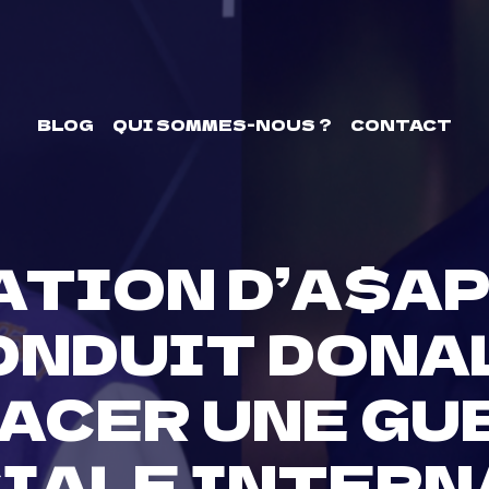
BLOG
QUI SOMMES-NOUS ?
CONTACT
ATION D’A$AP
ONDUIT DONA
ACER UNE GU
IALE INTERN