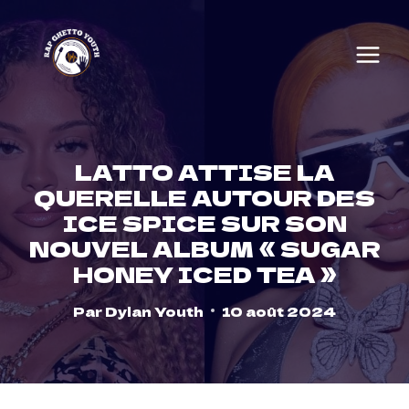
Skip
to
content
LATTO ATTISE LA
QUERELLE AUTOUR DES
ICE SPICE SUR SON
NOUVEL ALBUM « SUGAR
HONEY ICED TEA »
Par
Dylan Youth
10 août 2024