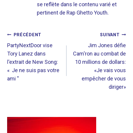
se reflète dans le contenu varié et
pertinent de Rap Ghetto Youth.
NAVIGATION
PRÉCÉDENT
SUIVANT
DE
PartyNextDoor vise
Jim Jones défie
Tory Lanez dans
Cam'ron au combat de
L’ARTICLE
l'extrait de New Song:
10 millions de dollars:
« Je ne suis pas votre
«Je vais vous
ami ''
empêcher de vous
diriger»