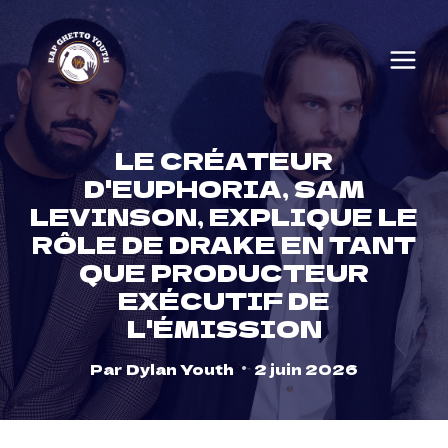
Skip
to
content
LE CRÉATEUR
D'EUPHORIA, SAM
LEVINSON, EXPLIQUE LE
RÔLE DE DRAKE EN TANT
QUE PRODUCTEUR
EXÉCUTIF DE
L'ÉMISSION
Par
Dylan Youth
2 juin 2026