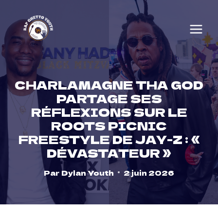
Skip
to
content
CHARLAMAGNE THA GOD
PARTAGE SES
RÉFLEXIONS SUR LE
ROOTS PICNIC
FREESTYLE DE JAY-Z : «
DÉVASTATEUR »
Par
Dylan Youth
2 juin 2026