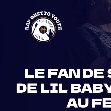
Skip
to
content
LE FAN D
DE LIL BAB
AU F