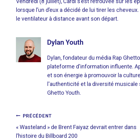
Vendredi (8 juillet), Cardi s’est retrouvée sur les
lorsque l’un d’eux a décidé de lui tirer les cheveu
le ventilateur à distance avant son départ.
Dylan Youth
Dylan, fondateur du média Rap Ghetto
plateforme d'information influente. A
et son énergie à promouvoir la cultu
l'authenticité et la diversité musicale
Ghetto Youth.
NAVIGATION
PRÉCÉDENT
« Wasteland » de Brent Faiyaz devrait entrer dans
DE
l’histoire du Billboard 200