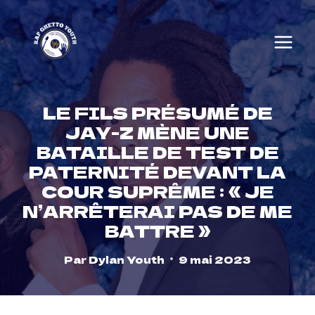
Skip
to
content
LE FILS PRÉSUMÉ DE
JAY-Z MÈNE UNE
BATAILLE DE TEST DE
PATERNITÉ DEVANT LA
COUR SUPRÊME : « JE
N’ARRÊTERAI PAS DE ME
BATTRE »
Par
Dylan Youth
9 mai 2023