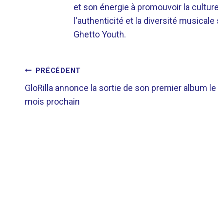
et son énergie à promouvoir la cultu
l'authenticité et la diversité musicale
Ghetto Youth.
NAVIGATION
PRÉCÉDENT
GloRilla annonce la sortie de son premier album le
DE
mois prochain
L’ARTICLE