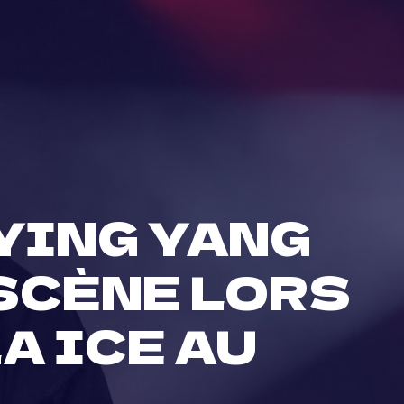
 YING YANG
SCÈNE LORS
A ICE AU