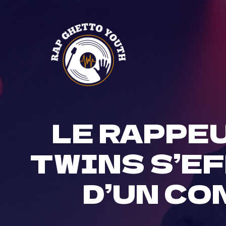
Skip
to
content
LE RAPPEU
TWINS S’E
D’UN CO