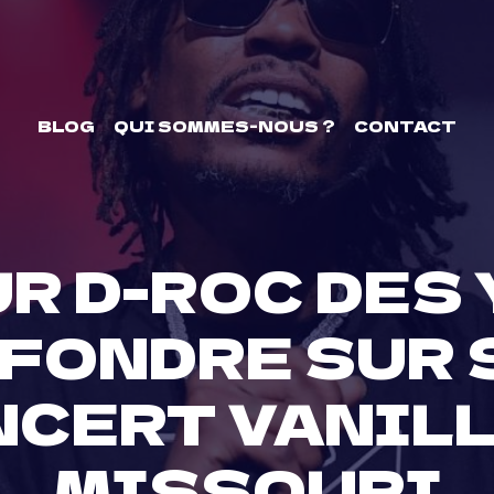
BLOG
QUI SOMMES-NOUS ?
CONTACT
R D-ROC DES
FFONDRE SUR 
NCERT VANILL
MISSOURI