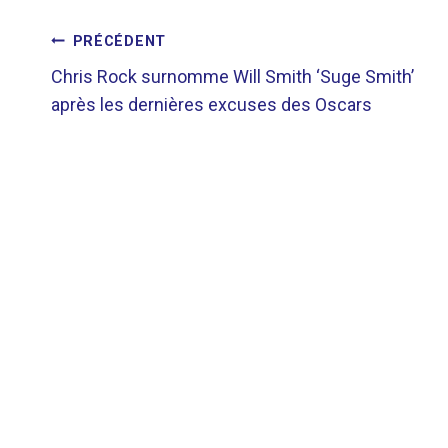
NAVIGATION
PRÉCÉDENT
Chris Rock surnomme Will Smith ‘Suge Smith’
DE
après les dernières excuses des Oscars
L’ARTICLE