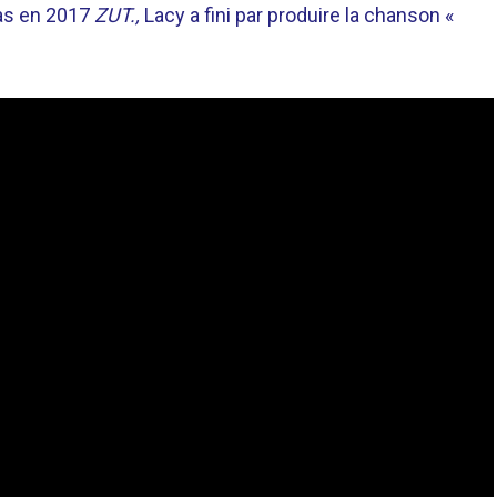
pas en 2017
ZUT.,
Lacy a fini par produire la chanson «