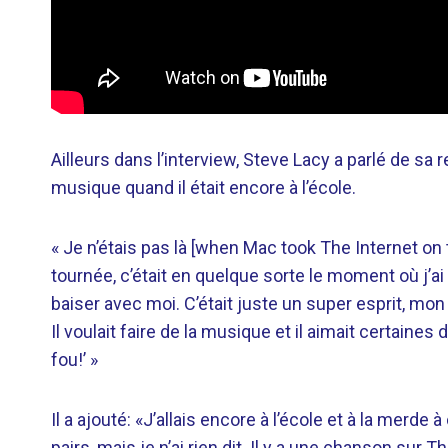
Ailleurs dans l’interview, Steve Lacy a parlé de sa r
musique quand il était encore à l’école.
« Je n’étais pas là [when Mac took The Internet on to
tournée, c’était en quelque sorte le moment où j’
baiser avec moi. C’était juste un super esprit, 
Il voulait faire de la musique et il aimait certain
fou!’ »
Il a ajouté: «J’allais encore à l’école et à la mer
pairs, mais je n’ai rien dit. Il y a une chanson sur T