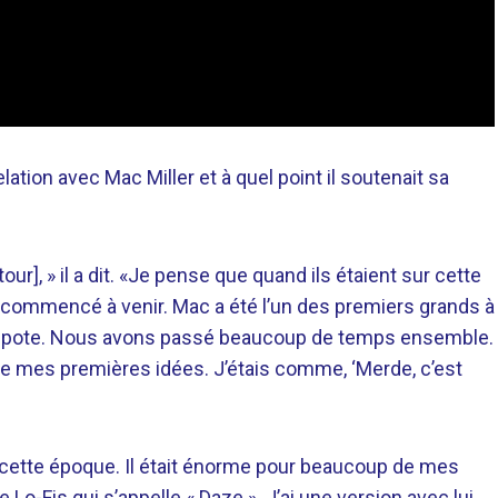
elation avec Mac Miller et à quel point il soutenait sa
ur], » il a dit. «Je pense que quand ils étaient sur cette
ai commencé à venir. Mac a été l’un des premiers grands à
mon pote. Nous avons passé beaucoup de temps ensemble.
es de mes premières idées. J’étais comme, ‘Merde, c’est
de à cette époque. Il était énorme pour beaucoup de mes
he Lo-Fis qui s’appelle « Daze ». J’ai une version avec lui