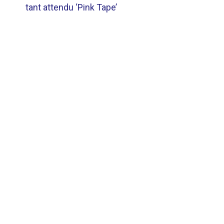
DE
tant attendu ‘Pink Tape’
L’ARTICLE