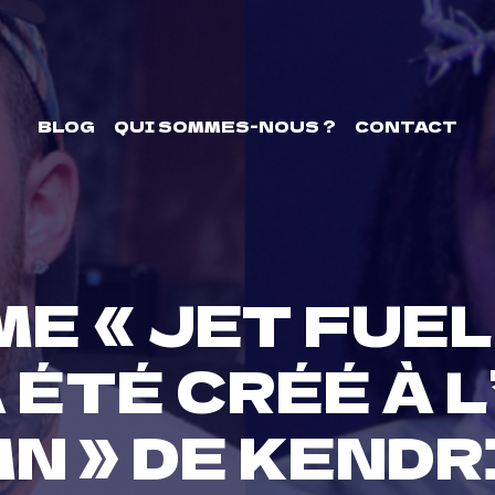
BLOG
QUI SOMMES-NOUS ?
CONTACT
E « JET FUEL
 ÉTÉ CRÉÉ À 
MN » DE KENDR