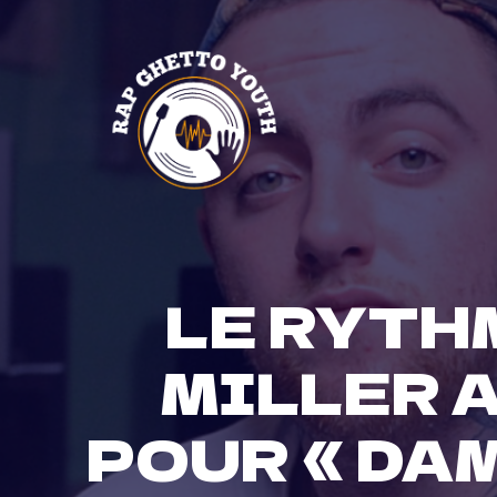
Skip
to
content
LE RYTHM
MILLER A
POUR « DA