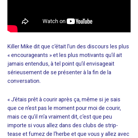
Killer Mike dit que c’était l’un des discours les plus
« encourageants » et les plus motivants qu’il ait
jamais entendus, à tel point qu’il envisageait
sérieusement de se présenter à la fin de la
conversation.
« J’étais prêt à courir après ça, même si je sais
que ce n’est pas le moment pour moi de courir,
mais ce qu’il m’a vraiment dit, c’est que peu
importe si vous allez dans des clubs de strip-
tease et fumez de l’herbe et que vous y allez avec