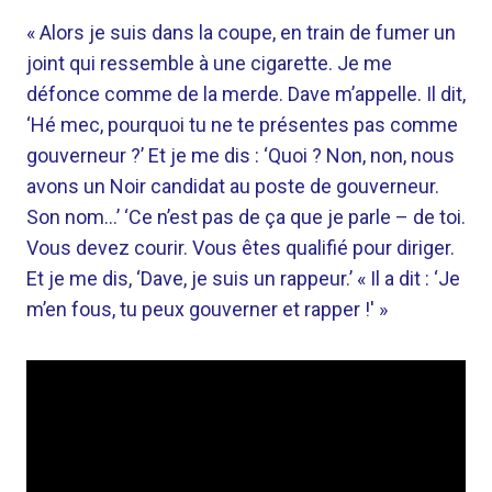
« Alors je suis dans la coupe, en train de fumer un
joint qui ressemble à une cigarette. Je me
défonce comme de la merde. Dave m’appelle. Il dit,
‘Hé mec, pourquoi tu ne te présentes pas comme
gouverneur ?’ Et je me dis : ‘Quoi ? Non, non, nous
avons un Noir candidat au poste de gouverneur.
Son nom…’ ‘Ce n’est pas de ça que je parle – de toi.
Vous devez courir. Vous êtes qualifié pour diriger.
Et je me dis, ‘Dave, je suis un rappeur.’ « Il a dit : ‘Je
m’en fous, tu peux gouverner et rapper !' »