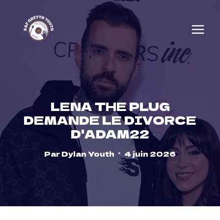
Skip
to
content
LENA THE PLUG
DEMANDE LE DIVORCE
D'ADAM22
Par
Dylan Youth
4 juin 2026