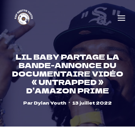
Skip
to
content
LIL BABY PARTAGE LA
BANDE-ANNONCE DU
DOCUMENTAIRE VIDÉO
« UNTRAPPED »
D’AMAZON PRIME
Par
Dylan Youth
13 juillet 2022