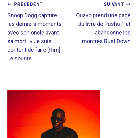
NAVIGATION
PRÉCÉDENT
SUIVANT
DE
Snoop Dogg capture
Quavo prend une page
les derniers moments
du livre de Pusha T et
L’ARTICLE
avec son oncle avant
abandonne les
sa mort : « Je suis
montres Bust Down
content de faire [Him]
Le sourire’