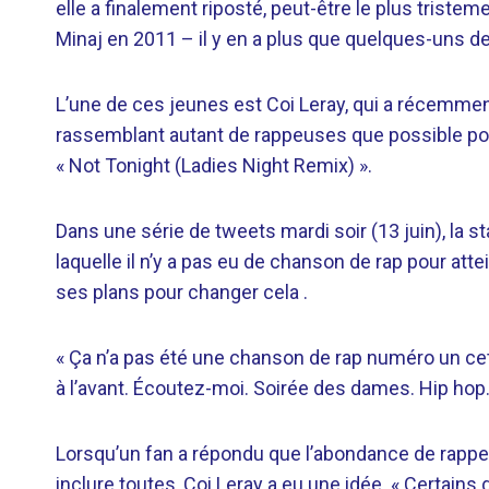
elle a finalement riposté, peut-être le plus tristem
Minaj en 2011 – il y en a plus que quelques-uns de 
L’une de ces jeunes est Coi Leray, qui a récemment 
rassemblant autant de rappeuses que possible pou
« Not Tonight (Ladies Night Remix) ».
Dans une série de tweets mardi soir (13 juin), la 
laquelle il n’y a pas eu de chanson de rap pour atte
ses plans pour changer cela .
« Ça n’a pas été une chanson de rap numéro un cett
à l’avant. Écoutez-moi. Soirée des dames. Hip hop. 
Lorsqu’un fan a répondu que l’abondance de rappe
inclure toutes, Coi Leray a eu une idée. « Certains