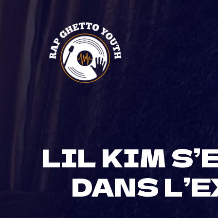
Skip
to
content
LIL KIM S
DANS L’E