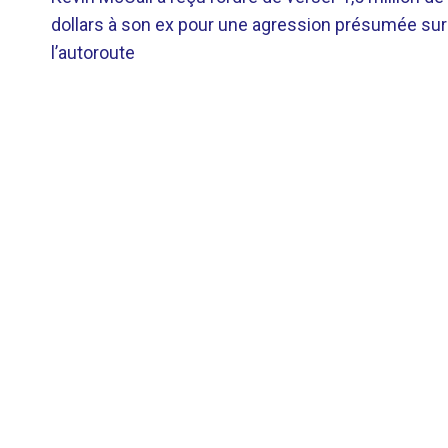
DE
dollars à son ex pour une agression présumée sur
l’autoroute
L’ARTICLE