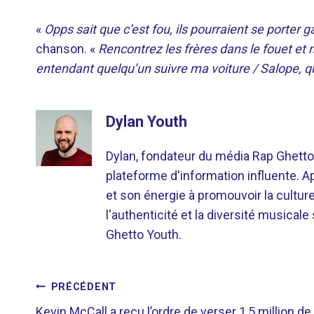
«
Opps sait que c’est fou, ils pourraient se porte
chanson. «
Rencontrez les frères dans le fouet et 
entendant quelqu’un suivre ma voiture / Salope, qu
Dylan Youth
Dylan, fondateur du média Rap Ghetto
plateforme d'information influente. A
et son énergie à promouvoir la cultu
l'authenticité et la diversité musicale
Ghetto Youth.
NAVIGATION
PRÉCÉDENT
Kevin McCall a reçu l’ordre de verser 1,5 million de