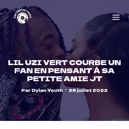
Skip
to
content
LIL UZI VERT COURBE UN
FAN EN PENSANT À SA
PETITE AMIE JT
Par
Dylan Youth
26 juillet 2022