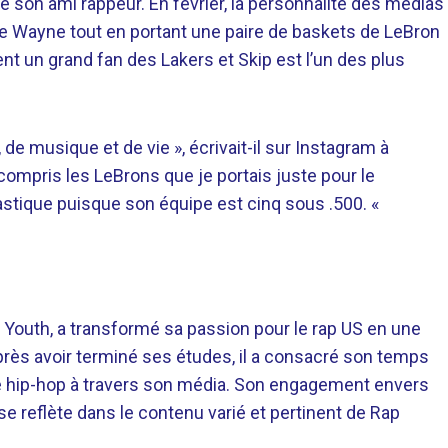
le son ami rappeur. En février, la personnalité des médias
de Wayne tout en portant une paire de baskets de LeBron
nt un grand fan des Lakers et Skip est l’un des plus
de musique et de vie », écrivait-il sur Instagram à
it compris les LeBrons que je portais juste pour le
castique puisque son équipe est cinq sous .500. «
 Youth, a transformé sa passion pour le rap US en une
près avoir terminé ses études, il a consacré son temps
re hip-hop à travers son média. Son engagement envers
 se reflète dans le contenu varié et pertinent de Rap