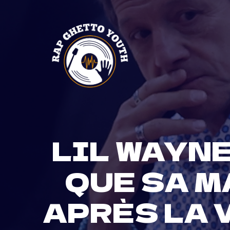
Skip
to
content
LIL WAYN
QUE SA M
APRÈS LA 